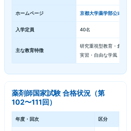
ホームページ
京都大学薬学部公式サ
入学定員
40名
研究重視型教育・創薬
主な教育特徴
実習・自由な学風
薬剤師国家試験 合格状況（第
102〜111回）
年度・回次
区分
出