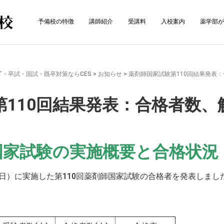
予備校の特徴
講師紹介
受講料
入校案内
薬学部が
T・卒試・国試・既卒対策ならCES
>
お知らせ
>
薬剤師国家試験第110回結果発表
第110回結果発表：合格者数、
師国家試験の実施概要と合格状況
日（日）に実施した第110回薬剤師国家試験の合格者を発表しま