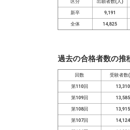
区分
出願者数(人)
新卒
9,191
全体
14,825
過去の合格者数の推
回数
受験者数(
第110回
13,31
第109回
13,58
第108回
13,91
第107回
14,12