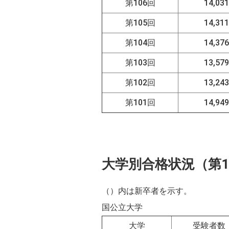
第106回
14,03
第105回
14,31
第104回
14,37
第103回
13,57
第102回
13,24
第101回
14,94
大学別合格状況（第1
（）内は新卒者を示す。
国公立大学
大学
受験者数